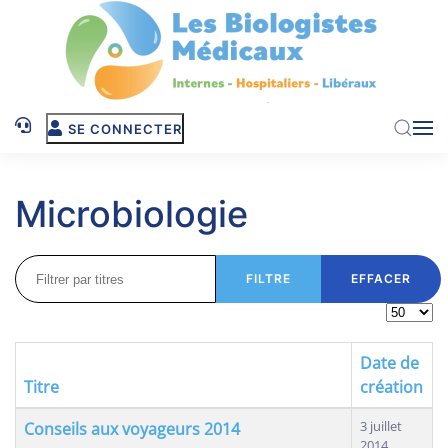
Skip to main content
SE CONNECTER
Microbiologie
Filtrer par titres
FILTRE
EFFACER
Afficher
Date de
Titre
création
Articles
3 juillet
Conseils aux voyageurs 2014
2014