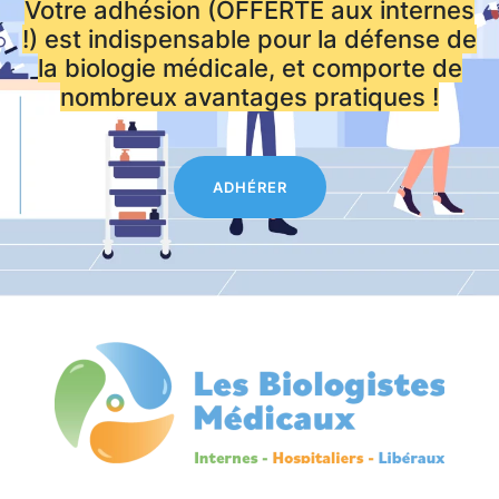
Votre adhésion (OFFERTE aux internes
!) est indispensable pour la défense de
la biologie médicale, et comporte de
nombreux avantages pratiques !
ADHÉRER