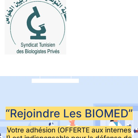
“Rejoindre Les
BIOMED”
Votre adhésion (OFFERTE aux internes
!) est indispensable pour la défense de