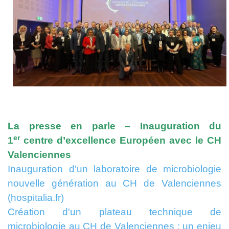
La presse en parle – Inauguration du
er
1
centre d’excellence Européen avec le CH
Valenciennes
Inauguration d'un laboratoire de microbiologie
nouvelle génération au CH de Valenciennes
(hospitalia.fr)
Création d'un plateau technique de
microbiologie au CH de Valenciennes : un enjeu