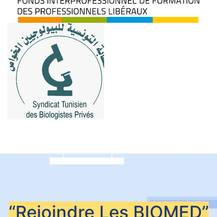
“Rejoindre Les
BIOMED”