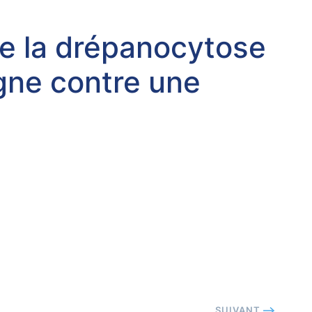
tre la drépanocytose
igne contre une
SUIVANT