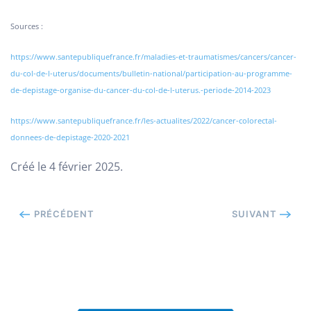
Sources :
https://www.santepubliquefrance.fr/maladies-et-traumatismes/cancers/cancer-
du-col-de-l-uterus/documents/bulletin-national/participation-au-programme-
de-depistage-organise-du-cancer-du-col-de-l-uterus.-periode-2014-2023
https://www.santepubliquefrance.fr/les-actualites/2022/cancer-colorectal-
donnees-de-depistage-2020-2021
Créé le
4 février 2025
.
PRÉCÉDENT
SUIVANT